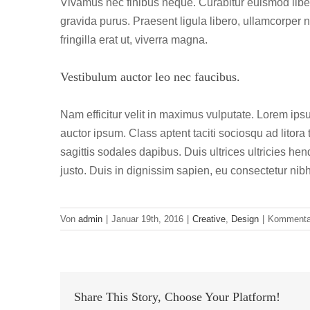
Vivamus nec finibus neque. Curabitur euismod libero
gravida purus. Praesent ligula libero, ullamcorper 
fringilla erat ut, viverra magna.
Vestibulum auctor leo nec faucibus.
Nam efficitur velit in maximus vulputate. Lorem ipsu
auctor ipsum. Class aptent taciti sociosqu ad litor
sagittis sodales dapibus. Duis ultrices ultricies hen
justo. Duis in dignissim sapien, eu consectetur nibh
Von
admin
|
Januar 19th, 2016
|
Creative
,
Design
|
Kommentar
Share This Story, Choose Your Platform!