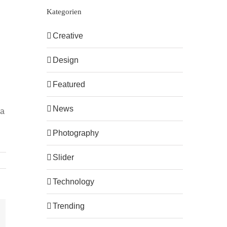
Kategorien
Creative
Design
Featured
News
ia
Photography
Slider
Technology
Trending
-
ail