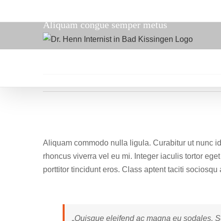
Zum
Inhalt
Aliquam congue semper metus
springen
Zeige
grösseres
Aliquam commodo nulla ligula. Curabitur ut nunc id 
Bild
rhoncus viverra vel eu mi. Integer iaculis tortor eg
porttitor tincidunt eros. Class aptent taciti sociosq
„Quisque eleifend ac magna eu sodales. S