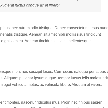
id erat luctus congue ac et libero“
dapibus, nec rutrum odio tristique. Donec consectetur cursus nun
nenatis tristique. Aenean sit amet nibh mollis risus tincidunt
r dignissim eu. Aenean tincidunt suscipit pellentesque.
elerisque nibh, nec suscipit lacus. Cum sociis natoque penatibus 
us. Aliquam pulvinar ipsum augue, tempor luctus felis malesuad
am eget vehicula metus, ac vehicula libero. Aliquam et viverra
ent montes, nascetur ridiculus mus. Proin nec finibus sapien.