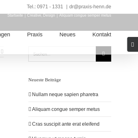
Tel.: 0971 - 1331
|
dr@praxis-henn.de
Startseite
|
Creative
,
Design
|
Aliquam congue semper metus
ngen
Praxis
Neues
Kontakt
Togg
Slidi
Suche
Bar
nach:
Area
Neueste Beiträge
Nullam neque sapien pharetra
Aliquam congue semper metus
Cras suscipit ante erat eleifend