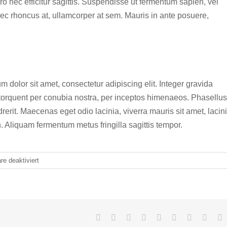
 nec efficitur sagittis. Suspendisse ut fermentum sapien, vel
nec rhoncus at, ullamcorper at sem. Mauris in ante posuere,
m dolor sit amet, consectetur adipiscing elit. Integer gravida
a torquent per conubia nostra, per inceptos himenaeos. Phasellus
drerit. Maecenas eget odio lacinia, viverra mauris sit amet, lacin
. Aliquam fermentum metus fringilla sagittis tempor.
für
e deaktiviert
Aliquam
congue
semper
metus
Facebook
Twitter
LinkedIn
Reddit
WhatsApp
Tumblr
Pinterest
Vk
E
M