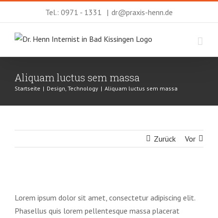
Zum
Tel.: 0971 - 1331
|
dr@praxis-henn.de
Inhalt
springen
Aliquam luctus sem massa
Startseite
|
Design
,
Technology
|
Aliquam luctus sem massa
Zurück
Vor
Zeige
grösseres
Lorem ipsum dolor sit amet, consectetur adipiscing elit.
Bild
Phasellus quis lorem pellentesque massa placerat