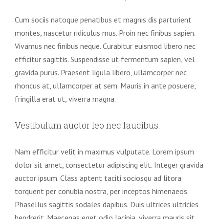
Cum sociis natoque penatibus et magnis dis parturient
montes, nascetur ridiculus mus. Proin nec finibus sapien.
Vivamus nec finibus neque. Curabitur euismod libero nec
efficitur sagittis. Suspendisse ut fermentum sapien, vel
gravida purus. Praesent ligula libero, ullamcorper nec
rhoncus at, ullamcorper at sem. Mauris in ante posuere,
fringilla erat ut, viverra magna.
Vestibulum auctor leo nec faucibus.
Nam efficitur velit in maximus vulputate. Lorem ipsum
dolor sit amet, consectetur adipiscing elit. Integer gravida
auctor ipsum. Class aptent taciti sociosqu ad litora
torquent per conubia nostra, per inceptos himenaeos.
Phasellus sagittis sodales dapibus. Duis ultrices ultricies
hendrerit. Maecenas eget odio lacinia, viverra mauris sit