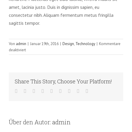
amet, lacinia justo. Duis in dignissim sapien, eu
consectetur nibh. Aliquam fermentum metus fringilla
sagittis tempor.
Von
admin
|
Januar 19th, 2016
|
Design
,
Technology
|
Kommentare
für
deaktiviert
Aliquam
luctus
sem
massa
Share This Story, Choose Your Platform!
Facebook
Twitter
LinkedIn
Reddit
WhatsApp
Tumblr
Pinterest
Vk
E-
Mail
Über den Autor:
admin