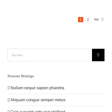
Vor
1
2
Suche
nach:
Neueste Beiträge
Nullam neque sapien pharetra
Aliquam congue semper metus
Cras suscipit ante erat eleifend